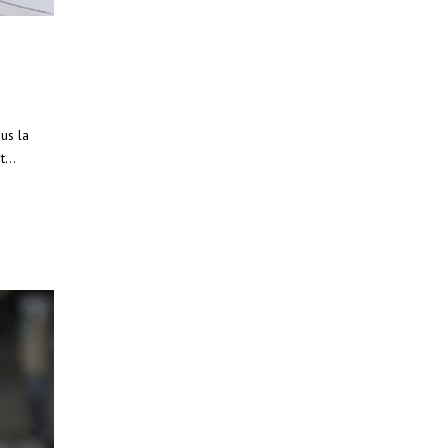
us la
...