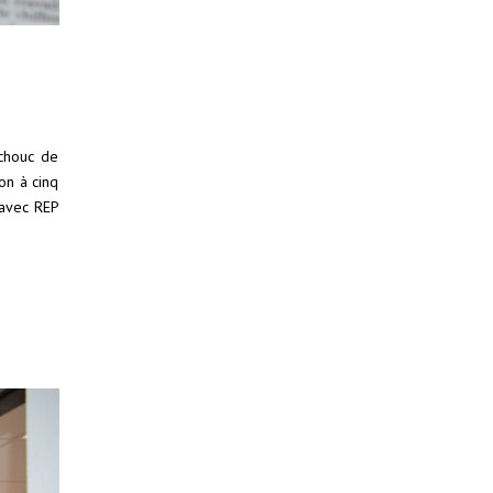
tchouc de
on à cinq
n avec REP