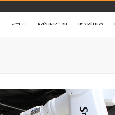
ACCUEIL
PRÉSENTATION
NOS MÉTIERS
Bureau d’études
Fabrication des structures
Usinage des pièces
Montage des machines
Programmation
Mise en route