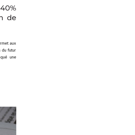
à 40%
on de
ermet aux
 du futur
loqué une