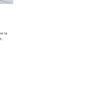
us la
...