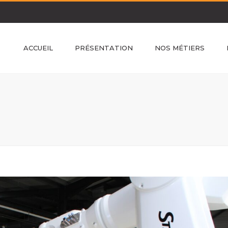
ACCUEIL
PRÉSENTATION
NOS MÉTIERS
Bureau d’études
Fabrication des structures
Usinage des pièces
Montage des machines
Programmation
Mise en route