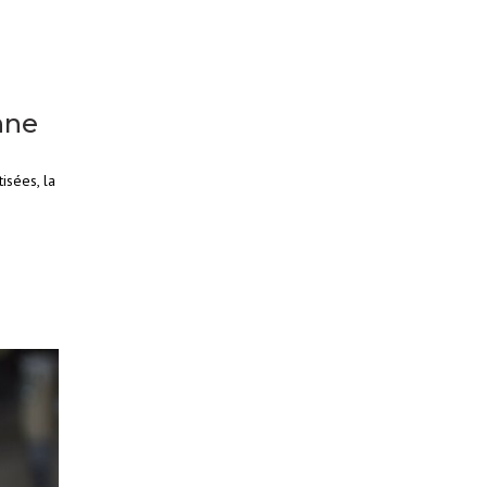
nne
isées, la