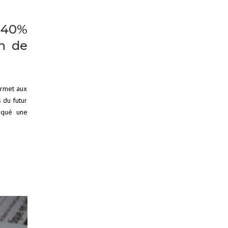
à 40%
on de
ermet aux
 du futur
loqué une